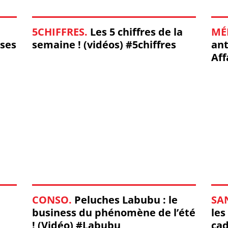
5CHIFFRES.
Les 5 chiffres de la
MÉ
 ses
semaine ! (vidéos) #5chiffres
ant
Aff
#Af
CONSO.
Peluches Labubu : le
SA
business du phénomène de l’été
les
! (Vidéo) #Labubu
cad