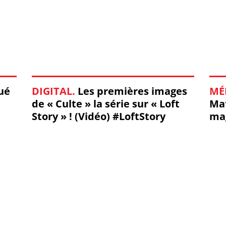
ué
DIGITAL.
Les premières images
MÉ
de « Culte » la série sur « Loft
Mat
Story » ! (Vidéo) #LoftStory
mag