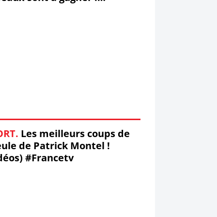
ansureAwards
ORT.
Les meilleurs coups de
ule de Patrick Montel !
déos) #Francetv