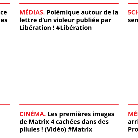
nce
MÉDIAS.
Polémique autour de la
5C
ues
lettre d’un violeur publiée par
sem
Libération ! #Libération
CINÉMA.
Les premières images
MÉ
de Matrix 4 cachées dans des
arr
pilules ! (Vidéo) #Matrix
Pr