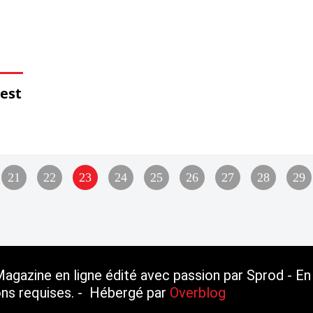
’est
100
200
10
40
50
60
70
80
90
21
22
23
24
25
26
27
28
29
gazine en ligne édité avec passion par Sprod - En 
ions requises. - Hébergé par
Overblog