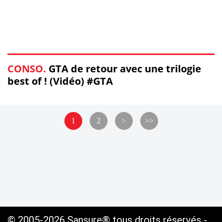
CONSO.
GTA de retour avec une trilogie
best of ! (Vidéo) #GTA
1
2
>
>>
© 2005-2026 Sansure® tous droits réservés -