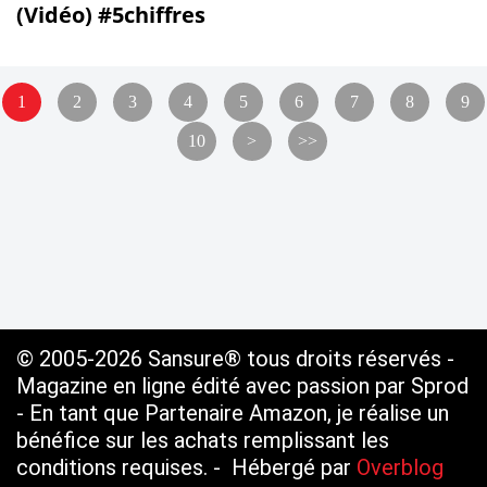
(Vidéo) #5chiffres
20
1
2
3
4
5
6
7
8
9
10
>
>>
© 2005-2026 Sansure® tous droits réservés -
Magazine en ligne édité avec passion par Sprod
- En tant que Partenaire Amazon, je réalise un
bénéfice sur les achats remplissant les
conditions requises. - Hébergé par
Overblog