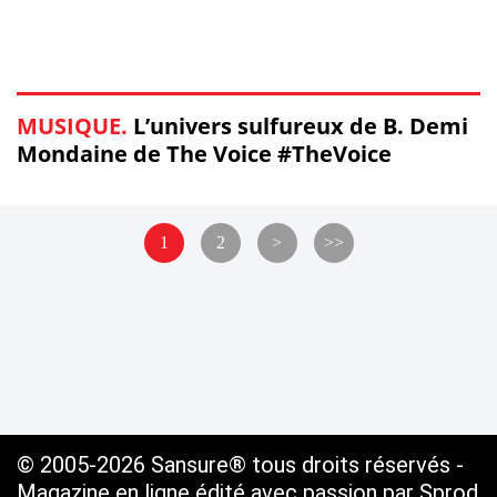
MUSIQUE.
L’univers sulfureux de B. Demi
Mondaine de The Voice #TheVoice
1
2
>
>>
© 2005-2026 Sansure® tous droits réservés -
Magazine en ligne édité avec passion par Sprod