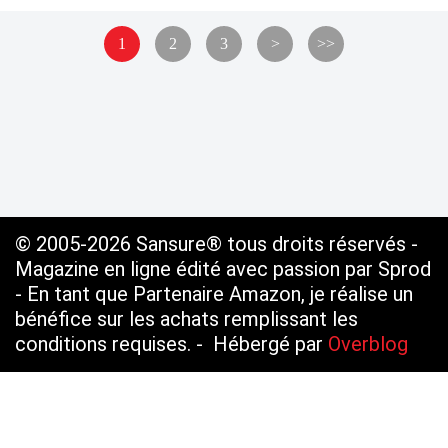
1
2
3
>
>>
© 2005-2026 Sansure® tous droits réservés -
Magazine en ligne édité avec passion par Sprod
- En tant que Partenaire Amazon, je réalise un
bénéfice sur les achats remplissant les
conditions requises. - Hébergé par
Overblog
Voir le profil de
SANSURE.FR
sur le portail
Overblog
Top articles
Contact
Signaler un abus