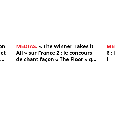
on
MÉDIAS.
« The Winner Takes it
MÉ
 et
All » sur France 2 : le concours
6 :
de chant façon « The Floor » qui
!
va tout changer !