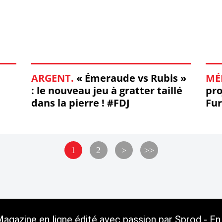
ARGENT.
« Émeraude vs Rubis »
MÉ
: le nouveau jeu à gratter taillé
pro
dans la pierre ! #FDJ
Fur
Nik
1
2
>
>>
gazine en ligne édité avec passion par Sprod - En 