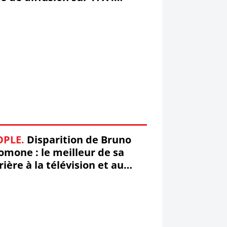
déo) #LesAnges
OPLE.
Disparition de Bruno
omone : le meilleur de sa
rière à la télévision et au
néma ! (Vidéos) #Hommage