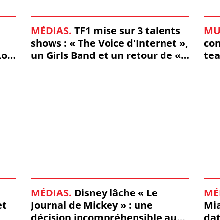
MÉDIAS.
TF1 mise sur 3 talents
MU
shows : « The Voice d'Internet »,
con
Loft
un Girls Band et un retour de «
tea
DALSI » ! (Vidéos)
MÉDIAS.
Disney lâche « Le
MÉ
et
Journal de Mickey » : une
Mia
décision incompréhensible aux
dat