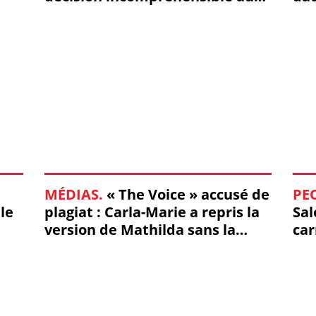
lourdes conséquences ! (Mis à
(Vi
jour)
MÉDIAS.
« The Voice » accusé de
PE
le
plagiat : Carla-Marie a repris la
Sal
version de Mathilda sans la
car
créditer ! #TheVoice
ci