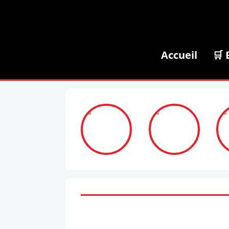
Accueil
🛒 