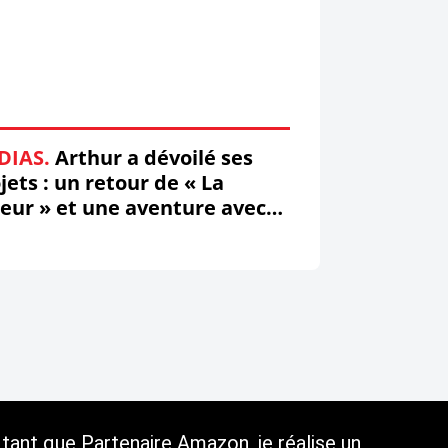
DIAS.
Arthur a dévoilé ses
jets : un retour de « La
eur » et une aventure avec
os Aliagas ! (Vidéo) #Arthur
tant que Partenaire Amazon, je réalise un