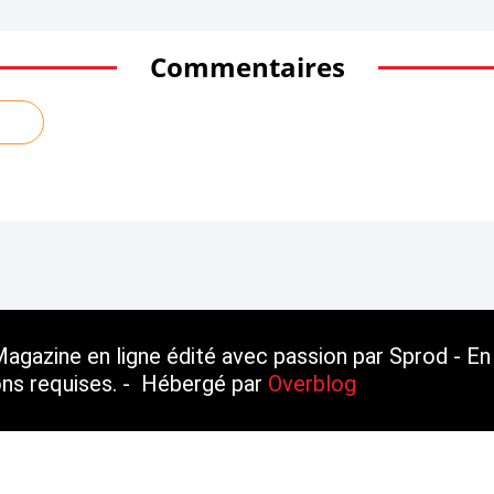
Commentaires
gazine en ligne édité avec passion par Sprod - En 
ions requises. - Hébergé par
Overblog
erblog
Top articles
Contact
Signaler un abus
Préférences cookies