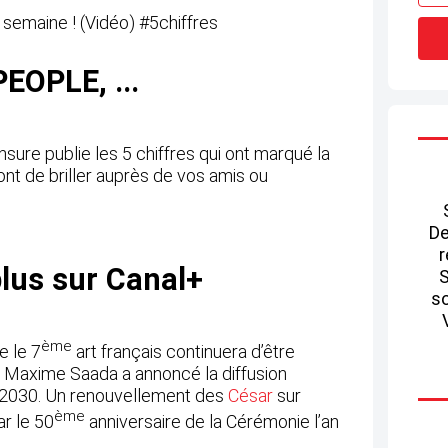
EOPLE, ...
sure publie les 5 chiffres qui ont marqué la
nt de briller auprès de vos amis ou
De
r
lus sur Canal+
S
so
ème
e le 7
art français continuera d’être
e. Maxime Saada a annoncé la diffusion
 2030. Un renouvellement des
César
sur
ème
r le 50
anniversaire de la Cérémonie l’an