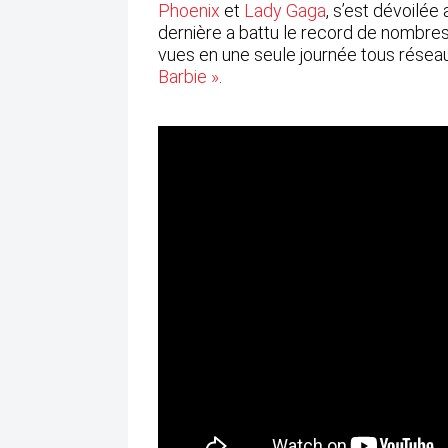
Phoenix
et
Lady Gaga
, s’est dévoilé
dernière a battu le record de nombres
vues en une seule journée tous réseau
Barbie »
.