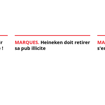
ir
MARQUES.
Heineken doit retirer
MA
 !
sa pub illicite
s'e