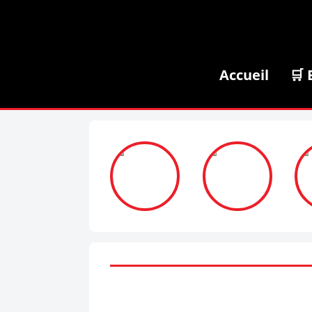
Accueil
🛒 