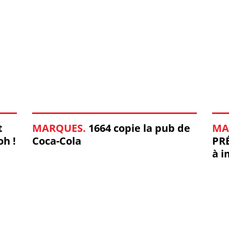
t
MARQUES.
1664 copie la pub de
MA
oh !
Coca-Cola
PRÉ
à i
pré