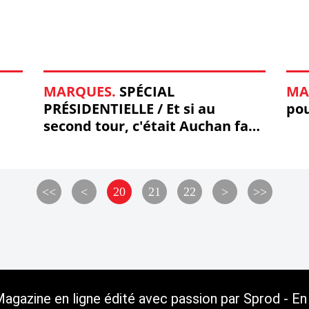
MARQUES.
SPÉCIAL
MA
PRÉSIDENTIELLE / Et si au
pou
second tour, c'était Auchan face
à Monoprix ?
10
<<
<
20
21
22
>
>>
gazine en ligne édité avec passion par Sprod - En 