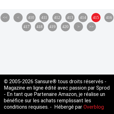
400
430
<<
<
410
411
412
413
414
415
416
417
418
419
420
>
>>
© 2005-2026 Sansure® tous droits réservés -
Magazine en ligne édité avec passion par Sprod
- En tant que Partenaire Amazon, je réalise un
bénéfice sur les achats remplissant les
conditions requises. - Hébergé par
Overblog