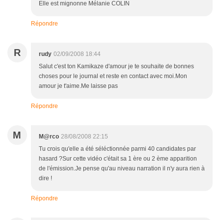
Elle est mignonne Mélanie COLIN
Répondre
R
rudy
02/09/2008 18:44
Salut c'est ton Kamikaze d'amour je te souhaite de bonnes
choses pour le journal et reste en contact avec moi.Mon
amour je t'aime.Me laisse pas
Répondre
M
M@rco
28/08/2008 22:15
Tu crois qu'elle a été séléctionnée parmi 40 candidates par
hasard ?Sur cette vidéo c'était sa 1 ère ou 2 ème apparition
de l'émission.Je pense qu'au niveau narration il n'y aura rien à
dire !
Répondre