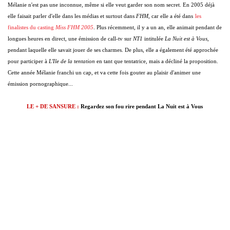
Mélanie n'est pas une inconnue, même si elle veut garder son nom secret. En 2005 déjà
elle faisait parler d'elle dans les médias et surtout dans
FHM
, car elle a été dans
les
finalistes du casting
Miss FHM 2005
. Plus récemment, il y a un an, elle animait pendant de
longues heures en direct, une émission de call-tv sur
NT1
intitulée
La Nuit est à Vous
,
pendant laquelle elle savait jouer de ses charmes. De plus, elle a également été approchée
pour participer à
L'Ile de la tentation
en tant que tentatrice, mais a décliné la proposition.
Cette année Mélanie franchi un cap, et va cette fois gouter au plaisir d'animer une
émission pornographique...
LE + DE SANSURE :
Regardez son fou rire pendant La Nuit est à Vous