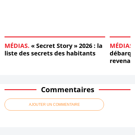
MÉDIAS.
« Secret Story » 2026 : la
MÉDIAS.
liste des secrets des habitants
débarque
revenan
d'obser
Commentaires
AJOUTER UN COMMENTAIRE