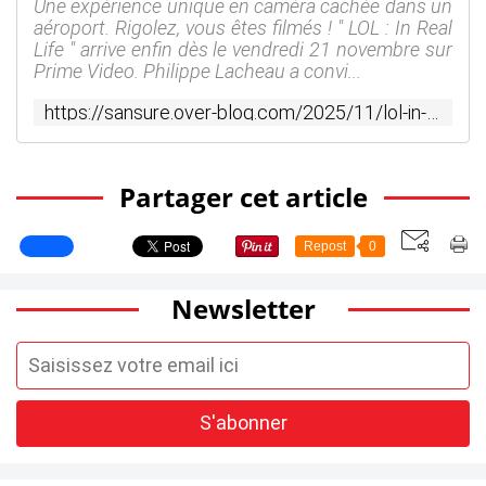
Une expérience unique en caméra cachée dans un
aéroport. Rigolez, vous êtes filmés ! " LOL : In Real
Life " arrive enfin dès le vendredi 21 novembre sur
Prime Video. Philippe Lacheau a convi...
https://sansure.over-blog.com/2025/11/lol-in-real-life-arrive-enfin-sur-prime-video-lolinreallife.html
Partager cet article
Repost
0
Newsletter