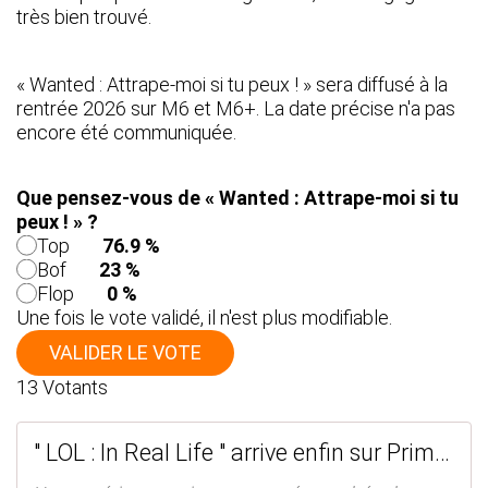
très bien trouvé.
« Wanted : Attrape-moi si tu peux ! » sera diffusé à la
rentrée 2026 sur M6 et M6+. La date précise n'a pas
encore été communiquée.
Que pensez-vous de « Wanted : Attrape-moi si tu
peux ! » ?
Top
76.9 %
Bof
23 %
Flop
0 %
Une fois le vote validé, il n'est plus modifiable.
VALIDER LE VOTE
13
Votants
" LOL : In Real Life " arrive enfin sur Prime Video ! #LOLInRealLife - SANSURE.FR