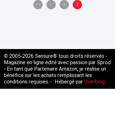
<<
<
1
2
© 2005-2026 Sansure® tous droits réservés -
Magazine en ligne édité avec passion par Sprod
- En tant que Partenaire Amazon, je réalise un
bénéfice sur les achats remplissant les
conditions requises. - Hébergé par
Overblog
Voir le profil de
SANSURE.FR
sur le portail
Overblog
Top articles
Contact
Signaler un abus
C.G.U.
Cookies et données personnelles