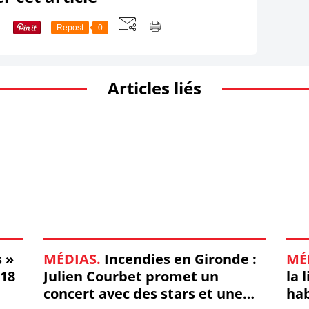
Repost
0
Articles liés
s »
MÉDIAS.
Incendies en Gironde :
MÉ
 18
Julien Courbet promet un
la 
concert avec des stars et une
hab