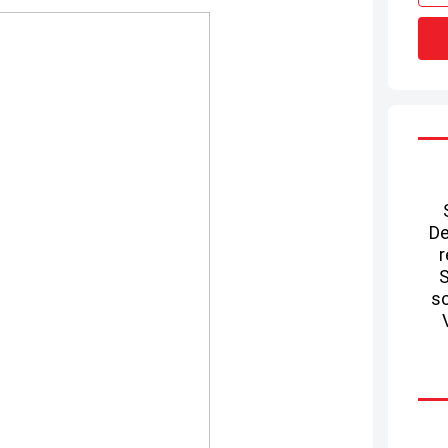
De
r
S
so