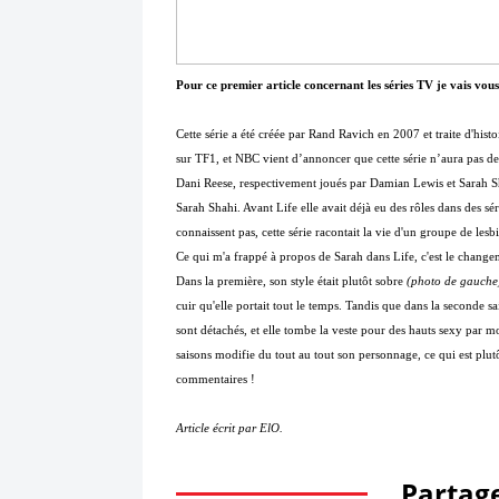
Pour ce premier article concernant les séries TV je vais vous
Cette série a été créée par Rand Ravich en 2007 et traite d'histo
sur TF1, et NBC vient d’annoncer que cette série n’aura pas d
Dani Reese, respectivement joués par Damian Lewis et Sarah Sha
Sarah Shahi. Avant Life elle avait déjà eu des rôles dans des 
connaissent pas, cette série racontait la vie d'un groupe de les
Ce qui m'a frappé à propos de Sarah dans Life, c'est le changem
Dans la première, son style était plutôt sobre
(photo de gauche
cuir qu'elle portait tout le temps. Tandis que dans la seconde s
sont détachés, et elle tombe la veste pour des hauts sexy par
saisons modifie du tout au tout son personnage, ce qui est plutô
commentaires !
Article écrit par ElO.
Partage