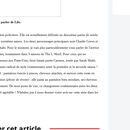
 parler de Life.
ires policières. Elle est actuellement diffusée en deuxième partie de soirée
e troisième saison. Les deux personnages principaux sont Charlie Crews et
hi. Pour le moment, je vais plus particulièrement vous parler de l'actrice
séries, notamment dans 3 saisons de The L Word. Pour ceux qui ne
biennes aux Etats-Unis, dont faisait partie Carmen, jouée par Sarah Shahi.
ent radical de style vestimentaire entre la première et la seconde saison !
)
: pantalons foncés à pinces, cheveux attachés, et surtout cette veste en
aison
(photo de droite)
: elle passe au pantalon bien moulant, ses cheveux
 moment. De mon point de vue, ce changement vestimentaire entre les deux
t agréable ! N'hésitez pas à nous donner votre avis sur cette série dans les
r cet article