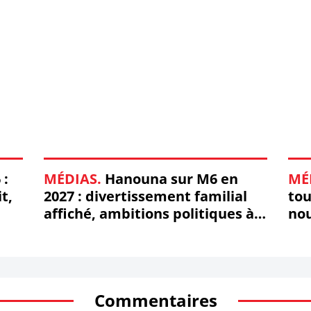
diffusion télé (mis à jour)
 :
MÉDIAS.
Hanouna sur M6 en
MÉ
t,
2027 : divertissement familial
tou
affiché, ambitions politiques à
no
peine cachées
Commentaires