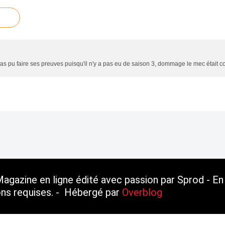
pas pu faire ses preuves puisqu'il n'y a pas eu de saison 3, dommage le mec était coo
gazine en ligne édité avec passion par Sprod - En 
ions requises. - Hébergé par
Overblog
erblog
Top articles
Contact
Signaler un abus