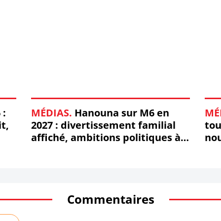
 :
MÉDIAS.
Hanouna sur M6 en
MÉ
t,
2027 : divertissement familial
tou
affiché, ambitions politiques à
no
peine cachées
Commentaires