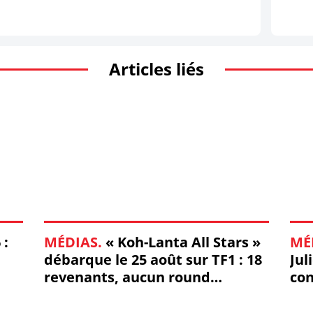
Articles liés
 :
MÉDIAS.
« Koh-Lanta All Stars »
MÉ
débarque le 25 août sur TF1 : 18
Jul
revenants, aucun round
con
d'observation
dif