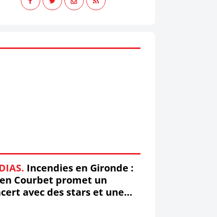
DIAS.
Incendies en Gironde :
ien Courbet promet un
cert avec des stars et une
fusion télé (mis à jour)