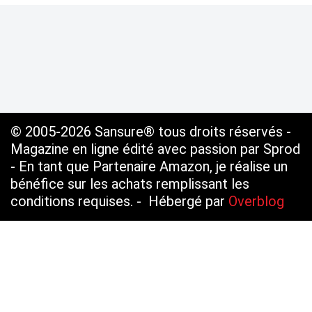
© 2005-2026 Sansure® tous droits réservés -
Magazine en ligne édité avec passion par Sprod
- En tant que Partenaire Amazon, je réalise un
bénéfice sur les achats remplissant les
conditions requises. - Hébergé par
Overblog
Voir le profil de
SANSURE.FR
sur le portail
Overblog
Top articles
Contact
Signaler un abus
C.G.U.
Cookies et données personnelles
Préférences cookies