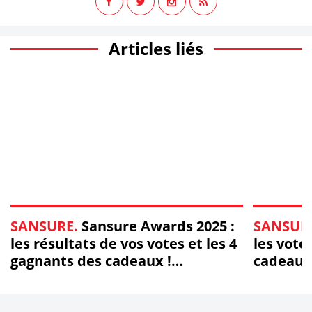
Articles liés
SANSURE.
Sansure Awards 2025 :
SANSUR
les résultats de vos votes et les 4
les vote
gagnants des cadeaux !
cadeaux 
#SansureAwards
#Sansu