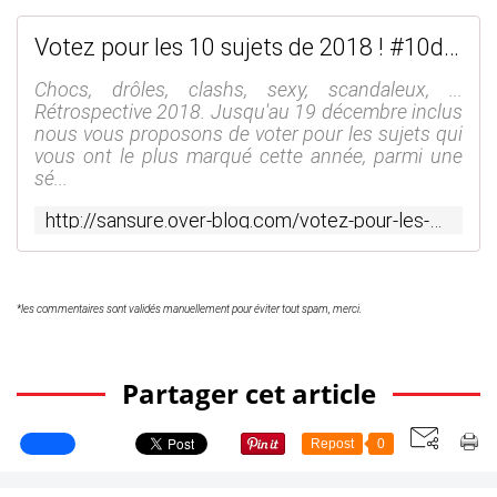
Votez pour les 10 sujets de 2018 ! #10de2018 #Rétrospective - SANSURE.FR
Chocs, drôles, clashs, sexy, scandaleux, ...
Rétrospective 2018. Jusqu'au 19 décembre inclus
nous vous proposons de voter pour les sujets qui
vous ont le plus marqué cette année, parmi une
sé...
http://sansure.over-blog.com/votez-pour-les-10-sujets-de-2018.html
*les commentaires sont validés manuellement pour éviter tout spam, merci.
Partager cet article
Repost
0