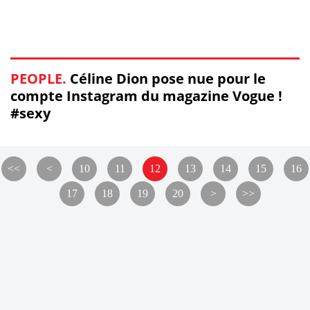
PEOPLE.
Céline Dion pose nue pour le
compte Instagram du magazine Vogue !
#sexy
30
40
50
<<
<
10
11
12
13
14
15
16
17
18
19
20
>
>>