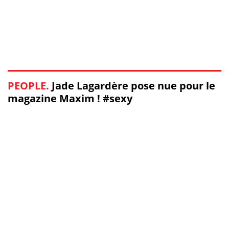
PEOPLE.
Jade Lagardère pose nue pour le
magazine Maxim ! #sexy