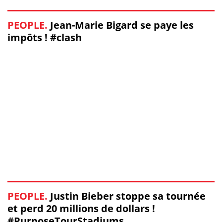
PEOPLE.
Jean-Marie Bigard se paye les
impôts ! #clash
PEOPLE.
Justin Bieber stoppe sa tournée
et perd 20 millions de dollars !
#PurposeTourStadiums