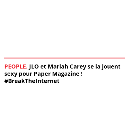
PEOPLE.
JLO et Mariah Carey se la jouent
sexy pour Paper Magazine !
#BreakTheInternet