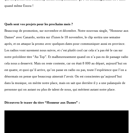
quand même Enora !
Quels sont vos projets pour les prochains mois ?
Beaucoup de promotion, sur novembre et décembre. Notre nouveau single, “Honneur aux
Dames” avec Canardo, sortira sur iTunes le 18 novembre, le clip sortira une semaine
après, et on attaque la promo avec quelques dates pour communiquer aussi en province.
Les radios vont surement nous suivre, et c’est plutôt cool car cela n’a pas été le cas sur
notre précédent titre “Au Top”. Et malheureusement quand on n’a pas eu de passage radio
cela nous a desservit. Mais on reste contente, car on était 8 000 au départ, aujourd’hui on
est quatre, et quoi qu’il arrive, qu’on passe en radio ou pas, toute l’expérience que l’on a
désormais on pense que beaucoup aimerait l’avoir. On est conscientes qu’aujourd’hui
dans la musique, on mérite notre place, mais on sait que derrière il y a une palanquée de
personne qui on autant ou plus de talent de nous, qui méritent autant notre place.
Découvrez le teaser du titre “Honneur aux Dames” :