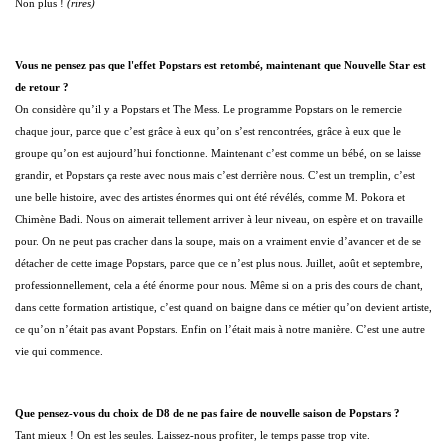
Non plus !
(rires)
Vous ne pensez pas que l'effet Popstars est retombé, maintenant que Nouvelle Star est
de retour ?
On considère qu’il y a Popstars et The Mess. Le programme Popstars on le remercie
chaque jour, parce que c’est grâce à eux qu’on s’est rencontrées, grâce à eux que le
groupe qu’on est aujourd’hui fonctionne. Maintenant c’est comme un bébé, on se laisse
grandir, et Popstars ça reste avec nous mais c’est derrière nous. C’est un tremplin, c’est
une belle histoire, avec des artistes énormes qui ont été révélés, comme M. Pokora et
Chimène Badi. Nous on aimerait tellement arriver à leur niveau, on espère et on travaille
pour. On ne peut pas cracher dans la soupe, mais on a vraiment envie d’avancer et de se
détacher de cette image Popstars, parce que ce n’est plus nous. Juillet, août et septembre,
professionnellement, cela a été énorme pour nous. Même si on a pris des cours de chant,
dans cette formation artistique, c’est quand on baigne dans ce métier qu’on devient artiste,
ce qu’on n’était pas avant Popstars. Enfin on l’était mais à notre manière. C’est une autre
vie qui commence.
Que pensez-vous du choix de D8 de ne pas faire de nouvelle saison de Popstars ?
Tant mieux ! On est les seules. Laissez-nous profiter, le temps passe trop vite.