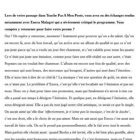
Lors de votre passage dans Touche Pas A Mon Poste, vous avez eu des échanges tendus
notamment avec Enora Malagré qui a sévèrement critiqué le programme. Vous
comptez y retourner pour faire votre promo ?
Oui ! On espère y retourner, surement ! Justement pour prouver qu’on a du talent. Qu’on
est encore là, avec du bon travail, qu’on arrive avec un album de qualité et que ce n’est
pas juste parce qu’on a voulu un jour être chanteuse, et c’est valable pour toute les quatre.
Ce n’était pas juste une émission, comme pour faire une télé-réalité ou une autre, c’était
Popstars car on voulait être chanteuse. L’album est encore une fois de qualité, avec des
morceaux qui sont beaux, des morceaux qui bougent, d’autres qui sont dans l’émotion.
Elle n’aura rien à dire de ce côté-là ! La musique c’est une question de goût, on aime ou
on n’aime pas. Le problème d’Enora, c’est qu’elle s’est focalisée sur l’émission et pas sur
nous. Donc on y était pour faire une promotion, mais qui finalement n'a servie à rien car
elle a passé son temps à dénigrer l’émission. Et quelque part, en dénigrant l’émission, elle
nous dénigrait aussi. Elle a pas du tout jugé notre côté artistique, ce serait-ce que le single.
On aurait aimé qu’elle dise
‘effectivement, je n’aime pas la musique, c’est de la daube’
,
c’est son droit, elle a le choix de ne pas aimer. Mais on sait aussi que Enora c’est aussi son
travail de faire cela. On ne le prend pas personnellement, elle le fait avec tout le monde.
Mais parfois elle choisit aussi : quand Booba a été invité, elle a été bien plus gentille, alors
que les paroles sont beaucoup moins exceptionnelles. Ça c’est dommage, mais on l’aime