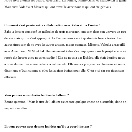
Notre style à toutes les quatre. Avec Zaho, La Fouine, Maitre Gims, et Skalpovich le génie.
Mais aussi Volodia et Massini qui ont travaillé avec nous et qui ont été géniaux.
Comment s'est passée votre collaboration avec Zaho et La Fouine ?
Zaho a écrit et composé les mélodies de trois morceaux, qui sont dans son univers un peu
décalé mais qu’on s’est approprié. La Fouine nous a écrit quatre très beaux textes. Les
autres titres sont donc avec les autres artistes, moins connues. Même si Volodia a travaillé
avec Amel Bent, NTM, et Tal. Humainement Zaho s’est impliquée dans le projet et elle est
restée dix heures avec nous en studio ! Elle ne nous a pas lâchées, elle était derrière nous,
à nous donner des conseils dans la cabine, etc. Elle nous a proposé ces chansons en nous
disant que c’était comme si elles les avaient écrites pour elle. C’est vrai car ces titres sont
efficaces.
Vous pouvez nous révéler le titre de l'album ?
Bonne question ! Mais le titre de l’album est encore quelque chose de discutable, donc on
ne peut rien dire.
Et vous pouvez nous donner les idées qu’il y a pour l’instant ?