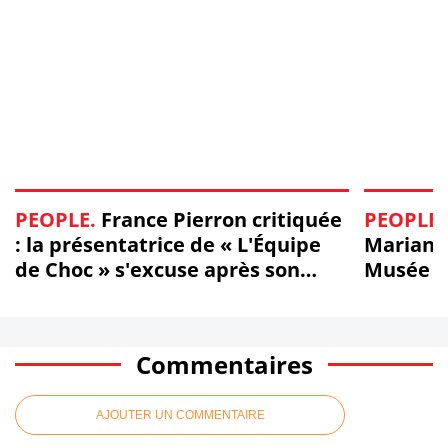
PEOPLE.
France Pierron critiquée
PEOPLE.
: la présentatrice de « L'Équipe
Marianne
de Choc » s'excuse après son
Musée Po
dérapage sur Jérémy Doku
Commentaires
AJOUTER UN COMMENTAIRE