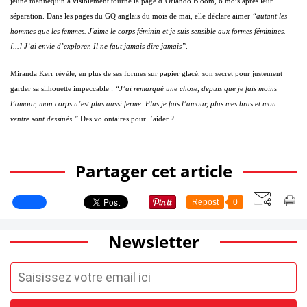
jeune mannequin a visiblement tourné la page d’Orlando Bloom, 6 mois après leur
séparation. Dans les pages du GQ anglais du mois de mai, elle déclare aimer
“autant les
hommes que les femmes. J'aime le corps féminin et je suis sensible aux formes féminines.
[...] J’ai envie d’explorer. Il ne faut jamais dire jamais”
.
Miranda Kerr révèle, en plus de ses formes sur papier glacé, son secret pour justement
garder sa silhouette impeccable :
“J’ai remarqué une chose, depuis que je fais moins
l’amour, mon corps n’est plus aussi ferme. Plus je fais l’amour, plus mes bras et mon
ventre sont dessinés.”
Des volontaires pour l’aider ?
Partager cet article
Repost
0
Newsletter