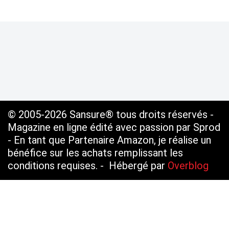
© 2005-2026 Sansure® tous droits réservés -
Magazine en ligne édité avec passion par Sprod
- En tant que Partenaire Amazon, je réalise un
bénéfice sur les achats remplissant les
conditions requises. - Hébergé par
Overblog
Voir le profil de
SANSURE.FR
sur le portail
Overblog
Top articles
Contact
Signaler un abus
C.G.U.
Cookies et données personnelles