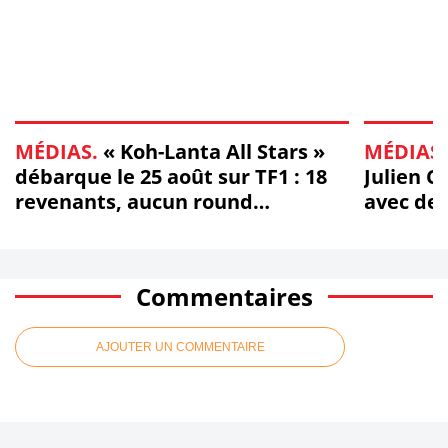
MÉDIAS.
« Koh-Lanta All Stars »
MÉDIAS.
débarque le 25 août sur TF1 : 18
Julien C
revenants, aucun round
avec des
d'observation
télé (mis
Commentaires
AJOUTER UN COMMENTAIRE