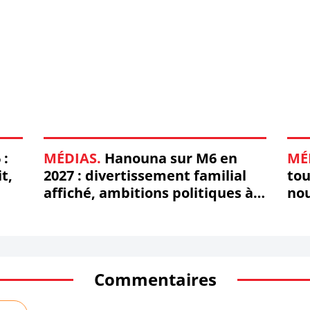
 :
MÉDIAS.
Hanouna sur M6 en
MÉ
t,
2027 : divertissement familial
tou
affiché, ambitions politiques à
no
peine cachées
Commentaires