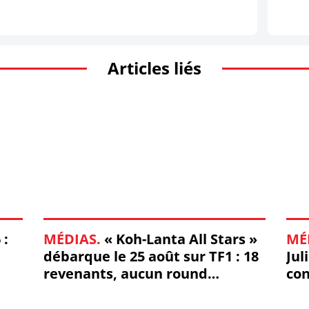
Articles liés
 :
MÉDIAS.
« Koh-Lanta All Stars »
MÉ
débarque le 25 août sur TF1 : 18
Jul
revenants, aucun round
con
d'observation
dif