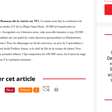
Rousseau dès la rentrée sur TF1.
Ce matin avait lieu la conférence de
 au studio 215 de La Plaine Saint Denis. 10 000 m² transformés en
tc. Enregistrée ces 4 derniers mois, cette nouvelle émission a reçu 18 000
listes qui ont passé de vraies épreuves spectaculaires et éliminatoires,
 ! Pour les départager au fil des exercices, un jury de 3 spécialistes a
f étoilé Frédéric Anton, et le chef de file de la cuisine de bistrot Yves
e première édition ? Qui remportera les 100 000 euros, les 6 mois de stage
De
onse d’ici quelques semaines…
r
S
so
r cet article
Repost
0