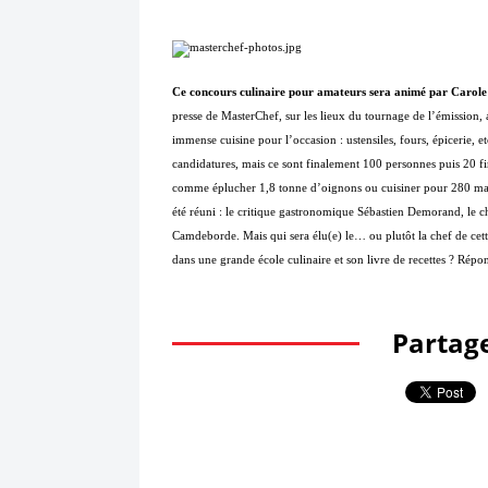
Ce concours culinaire pour amateurs sera animé par Carole 
presse de MasterChef, sur les lieux du tournage de l’émission,
immense cuisine pour l’occasion : ustensiles, fours, épicerie, e
candidatures, mais ce sont finalement 100 personnes puis 20 fina
comme éplucher 1,8 tonne d’oignons ou cuisiner pour 280 marins
été réuni : le critique gastronomique Sébastien Demorand, le che
Camdeborde. Mais qui sera élu(e) le… ou plutôt la chef de cett
dans une grande école culinaire et son livre de recettes ? Rép
Partage