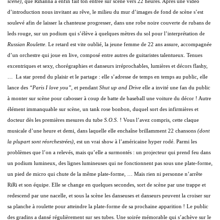
scène)
, que Rihanna a enfin fait ton entrée sur scène vers 22 heures. Après une vidéo
d’introduction nous invitant au rêve, le milieu du mur d’images de fond de scène s’est
soulevé afin de laisser la chanteuse progresser, dans une robe noire couverte de rubans de
leds rouge, sur un podium qui s’élève à quelques mètres du sol pour l’interprétation de
Russian Roulette
. Le retard est vite oublié, la jeune femme de 22 ans assure, accompagnée
d’un orchestre qui joue en live, composé entre autres de guitaristes talentueux. Tenues
excentriques et sexy, chorégraphies et danseurs irréprochables, lumières et décors flashy,
… La star prend du plaisir et le partage : elle s’adresse de temps en temps au public, elle
lance des
“Paris I love you”
, et pendant
Shut up and Drive
elle a invité une fan du public
à monter sur scène pour cabosser à coup de batte de baseball une voiture du décor ! Autre
élément immanquable sur scène, un tank rose bonbon, duquel sort des infirmières et
docteur dès les premières mesures du tube
S.O.S.
! Vous l’avez compris, cette claque
musicale d’une heure et demi, dans laquelle elle enchaîne brillamment 22 chansons
(dont
la plupart sont réorchestrées)
, est un vrai show à l’américaine hyper rodé. Parmi les
problèmes que l’on a relevés, mais qu’elle a surmontés : un projecteur qui prend feu dans
un podium lumineux, des lignes lumineuses qui ne fonctionnent pas sous une plate-forme,
un pied de micro qui chute de la même plate-forme, … Mais rien ni personne n’arrête
RiRi et son équipe. Elle se change en quelques secondes, sort de scène par une trappe et
redescend par une nacelle, et sous la scène les danseuses et danseurs peuvent la croiser sur
sa planche à roulette pour atteindre la plate-forme de sa prochaine apparition ! Le public
des gradins a dansé régulièrement sur ses tubes. Une soirée mémorable qui s’achève sur le