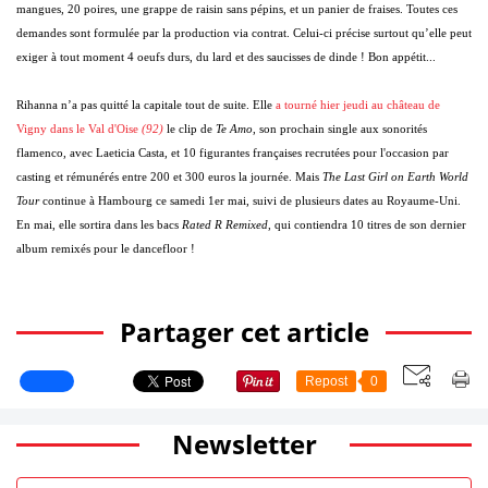
mangues, 20 poires, une grappe de raisin sans pépins, et un panier de fraises. Toutes ces
demandes sont formulée par la production via contrat. Celui-ci précise surtout qu’elle peut
exiger à tout moment 4 oeufs durs, du lard et des saucisses de dinde ! Bon appétit...
Rihanna n’a pas quitté la capitale tout de suite. Elle
a tourné hier jeudi au château de
Vigny dans le Val d'Oise
(92)
le clip de
Te Amo
, son prochain single aux sonorités
flamenco, avec Laeticia Casta, et 10 figurantes françaises recrutées pour l'occasion par
casting et rémunérés entre 200 et 300 euros la journée. Mais
The Last Girl on Earth World
Tour
continue à Hambourg ce samedi 1er mai, suivi de plusieurs dates au Royaume-Uni.
En mai, elle sortira dans les bacs
Rated R Remixed
, qui contiendra 10 titres de son dernier
album remixés pour le dancefloor !
Partager cet article
Repost
0
Newsletter