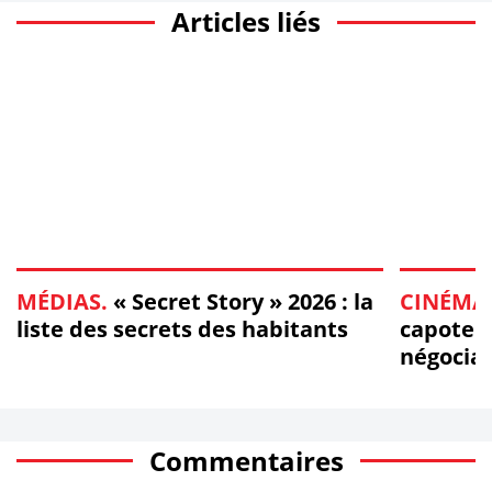
Articles liés
MÉDIAS.
« Secret Story » 2026 : la
CINÉMA
liste des secrets des habitants
capoter 
négocia
Commentaires