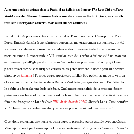
Avec une seule et unique date à Paris, il ne fallait pas louper
The Last Girl on Earth
World Tour
de Rihanna. Sansure était à son show mercredi soir à Bercy, et vous dit
tout sur l’incroyable concert, mais aussi sur ses coulisses !
Près de 13 000 personnes étaient présentes dans l’immense Palais Omnisport de Paris
Bercy. Entassés dans la fosse, plusieurs personnes, majoritairement des femmes, ont été
victimes de malaises en raison de la chaleur et des mouvements de foule pressant les
premiers rangs. L’espace public VIP situé au pied de la scène a été convié à un moment
extrêmement privilégié pendant la première partie. Ces personnes qui ont payé leurs
places très chères se sont dirigées vers un salon privé derrière le décor pour une séance
photo avec
Rihanna
! Pour les autres spectateurs il fallait être patient avant de la voir en
chair et en or, car la chanteuse de la Barbade s’est faite plus que désirée… En l’attendant,
le public a déclenché une hola générale. Quelques personnalités de la musique étaient
présentes dans les gradins, comme le roi de la nuit Jean Roch, et celle qui a été élue artiste
féminine française de l'année
(aux
NRJ Music Awards 2010
)
Sheryfa Luna. Cette dernière
a d’ailleurs raté le dernier tiers du spectacle en partant trente minutes avant la fin.
C’est donc seulement une heure et quart après la première partie assurée avec succès par
Vitaa, qui n’avait pas beaucoup de lumières
(seulement 12 projecteurs blancs sur le centre