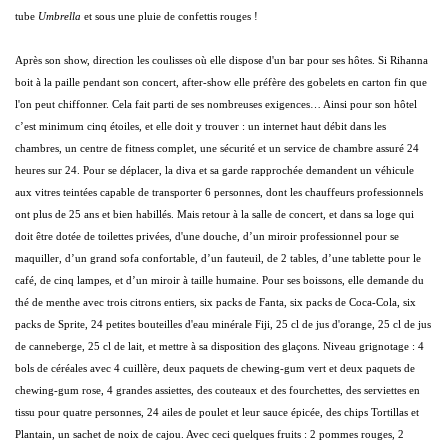
tube
Umbrella
et sous une pluie de confettis rouges !
Après son show, direction les coulisses où elle dispose d'un bar pour ses hôtes. Si Rihanna
boit à la paille pendant son concert, after-show elle préfère des gobelets en carton fin que
l'on peut chiffonner. Cela fait parti de ses nombreuses exigences… Ainsi pour son hôtel
c’est minimum cinq étoiles, et elle doit y trouver : un internet haut débit dans les
chambres, un centre de fitness complet, une sécurité et un service de chambre assuré 24
heures sur 24. Pour se déplacer, la diva et sa garde rapprochée demandent un véhicule
aux vitres teintées capable de transporter 6 personnes, dont les chauffeurs professionnels
ont plus de 25 ans et bien habillés. Mais retour à la salle de concert, et dans sa loge qui
doit être dotée de toilettes privées, d'une douche, d’un miroir professionnel pour se
maquiller, d’un grand sofa confortable, d’un fauteuil, de 2 tables, d’une tablette pour le
café, de cinq lampes, et d’un miroir à taille humaine. Pour ses boissons, elle demande du
thé de menthe avec trois citrons entiers, six packs de Fanta, six packs de Coca-Cola, six
packs de Sprite, 24 petites bouteilles d'eau minérale Fiji, 25 cl de jus d'orange, 25 cl de jus
de canneberge, 25 cl de lait, et mettre à sa disposition des glaçons. Niveau grignotage : 4
bols de céréales avec 4 cuillère, deux paquets de chewing-gum vert et deux paquets de
chewing-gum rose, 4 grandes assiettes, des couteaux et des fourchettes, des serviettes en
tissu pour quatre personnes, 24 ailes de poulet et leur sauce épicée, des chips Tortillas et
Plantain, un sachet de noix de cajou. Avec ceci quelques fruits : 2 pommes rouges, 2