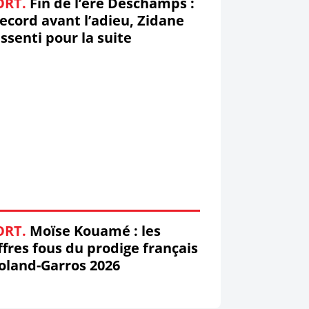
ORT.
Fin de l’ère Deschamps :
record avant l’adieu, Zidane
ssenti pour la suite
ORT.
Moïse Kouamé : les
ffres fous du prodige français
oland-Garros 2026