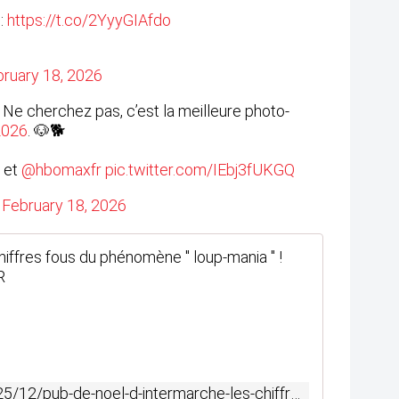
 :
https://t.co/2YyyGIAfdo
ruary 18, 2026
🥹 Ne cherchez pas, c’est la meilleure photo-
2026
. 🐶🐕
t et
@hbomaxfr
pic.twitter.com/IEbj3fUKGQ
)
February 18, 2026
Pub de N
"
P
a
s
f
a
https://sansure.over-blog.com/2025/12/pub-de-noel-d-intermarche-les-chiffres-fous-du-phenomene-loup-mania-video-intermarche.html