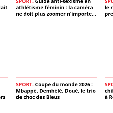
SPORT.
Guide anti-sexisme en
SP
a
dait
athlétisme féminin : la caméra
le 
n
ne doit plus zoomer n'importe
pre
d
o
où
n
l
e
s
m
a
n
g
e
.
"
D
SPORT.
Coupe du monde 2026 :
SP
e
p
Mbappé, Dembélé, Doué, le trio
chi
u
ers
de choc des Bleus
à R
i
s
8