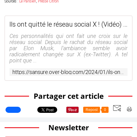
Sources :
Le Parisien
,
Presse Citron
Ils ont quitté le réseau social X ! (Vidéo) #ElonMusk - SANSURE.FR
Ces personnalités qui ont fait une croix sur le
réseau social. Depuis le rachat du réseau social
par Elon Musk, l'ambiance semble avoir
radicalement changée sur X (ex-Twitter). A tel
point que ...
https://sansure.over-blog.com/2024/01/ils-ont-quitte-le-reseau-social-x-video-elonmusk.html
Partager cet article
Repost
0
Newsletter