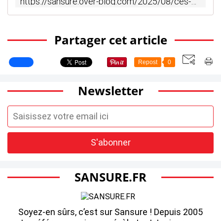
https://sansure.over-blog.com/2025/08/ces-programmes-qui-vont-faire-l-evenement-pour-cette-rentree-videos-rentree.html
Partager cet article
Repost
0
Newsletter
SANSURE.FR
Soyez-en sûrs, c’est sur Sansure ! Depuis 2005