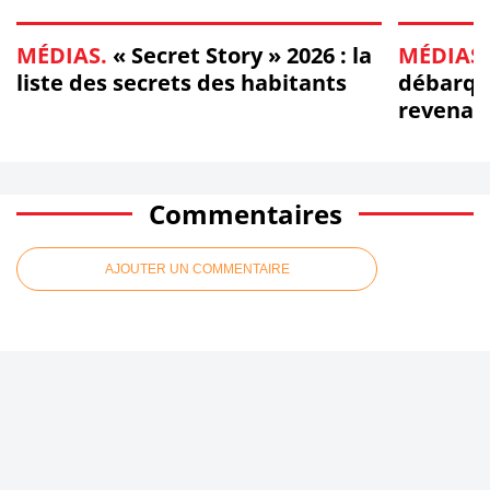
MÉDIAS.
« Secret Story » 2026 : la
MÉDIAS.
liste des secrets des habitants
débarque
revenan
d'obser
Commentaires
AJOUTER UN COMMENTAIRE