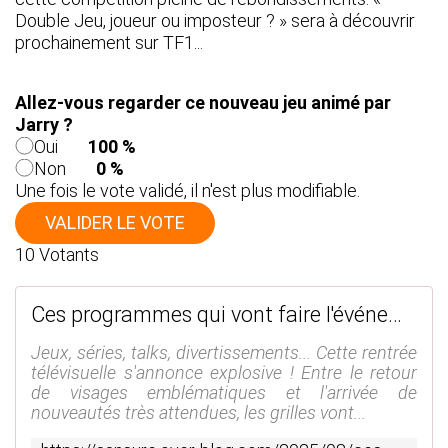
Double Jeu, joueur ou imposteur ? » sera à découvrir
prochainement sur TF1...
Allez-vous regarder ce nouveau jeu animé par
Jarry ?
Oui
100 %
Non
0 %
Une fois le vote validé, il n'est plus modifiable.
VALIDER LE VOTE
10
Votants
Ces programmes qui vont faire l'événement pour cette rentrée ! (Vidéos) #Rentrée - SANSURE.FR
Jeux, séries, talks, divertissements... Cette rentrée
télévisuelle s'annonce explosive ! Entre le retour
de visages emblématiques et l'arrivée de
nouveautés très attendues, les grilles vont...