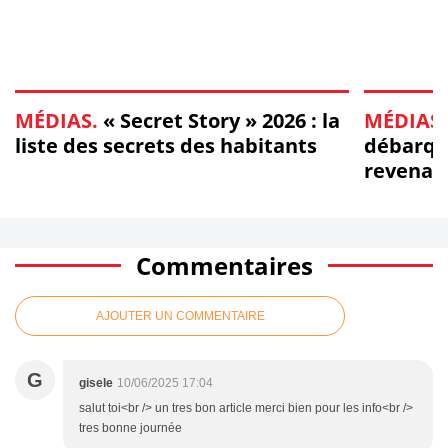
MÉDIAS.
« Secret Story » 2026 : la
MÉDIAS.
liste des secrets des habitants
débarque
revenan
d'obser
Commentaires
AJOUTER UN COMMENTAIRE
G
gisele
10/06/2025 17:04
salut toi<br /> un tres bon article merci bien pour les info<br />
tres bonne journée