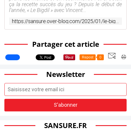
ça la recette succès du jeu ? Depuis le début de
l’année, « Le Bigdil » avec Vincent...
https://sansure.over-blog.com/2025/01/le-bigdil-un-triomphe-inattendu-et-merite-lebigdil.html
Partager cet article
Repost
0
Newsletter
SANSURE.FR