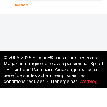
Répondre
© 2005-2026 Sansure® tous droits réservés -
Magazine en ligne édité avec passion par Sprod
- En tant que Partenaire Amazon, je réalise un
bénéfice sur les achats remplissant les
conditions requises. - Hébergé par
Overblog
Voir le profil de
SANSURE.FR
sur le portail
Overblog
Top articles
Contact
Signaler un abus