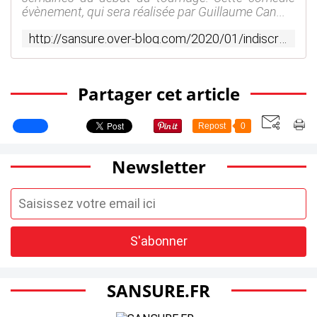
évènement, qui sera réalisée par Guillaume Can...
http://sansure.over-blog.com/2020/01/indiscretions-sur-le-nouveau-asterix-et-obelix-asterixetobelix.html
Partager cet article
Repost
0
Newsletter
SANSURE.FR