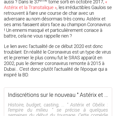
ème
aussi ? Dans le 37
tome sorti en octobre 2017,
«
Astérix et la Transitalique »
, les irréductibles Gaulois se
retrouvent à faire une course de char avec un
adversaire au nom désormais très connu. Astérix et
ses amis faisaient alors face au champion Coronavirus
! Un ennemi masqué et particulièrement coriace à
battre, cela ne vous rappelle rien ?
Le lien avec l’actualité de ce début 2020 est donc
troublant. En réalité le Coronavirus est un type de virus
et le premier le plus connu fut le SRAS apparût en
2002, puis le dernier coronavirus remonte à 2015 à
Dubaï.... C’est donc plutôt l'actualité de l’époque qui a
inspiré la BD.
Indiscrétions sur le nouveau " Astérix et Obélix " ! #AsterixEtObelix - SANSURE.FR
Histoire, budget, casting, ... " Astérix et Obélix :
l'empire du milieu " se précise à quelques
semaines du début du tournage. Cette comédie