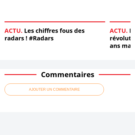
ACTU.
Les chiffres fous des
ACTU.
Pe
radars ! #Radars
révoluti
ans max
#Permis
Commentaires
AJOUTER UN COMMENTAIRE