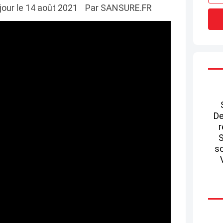
 jour le 14 août 2021
Par SANSURE.FR
De
r
S
so