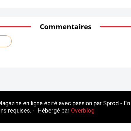
Commentaires
gazine en ligne édité avec passion par Sprod - En 
ions requises. - Hébergé par
Overblog
erblog
Top articles
Contact
Signaler un abus