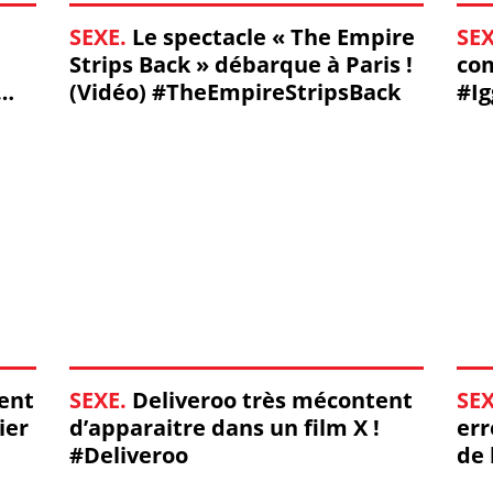
SEXE.
Le spectacle « The Empire
SEX
Strips Back » débarque à Paris !
com
(Vidéo) #TheEmpireStripsBack
#Ig
ent
SEXE.
Deliveroo très mécontent
SEX
ier
d’apparaitre dans un film X !
err
#Deliveroo
de 
#B