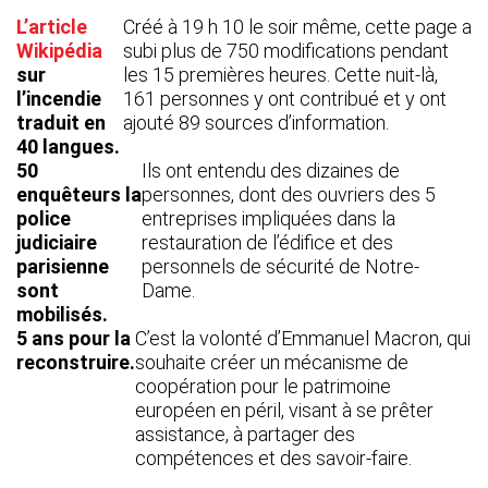
L’article
Créé à 19 h 10 le soir même, cette page a
Wikipédia
subi plus de 750 modifications pendant
sur
les 15 premières heures. Cette nuit-là,
l’incendie
161 personnes y ont contribué et y ont
traduit en
ajouté 89 sources d’information.
40 langues.
50
Ils ont entendu des dizaines de
enquêteurs la
personnes, dont des ouvriers des 5
police
entreprises impliquées dans la
judiciaire
restauration de l’édifice et des
parisienne
personnels de sécurité de Notre-
sont
Dame.
mobilisés.
5 ans pour la
C’est la volonté d’Emmanuel Macron, qui
reconstruire.
souhaite créer un mécanisme de
coopération pour le patrimoine
européen en péril, visant à se prêter
assistance, à partager des
compétences et des savoir-faire.