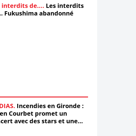
 interdits de....
Les interdits
… Fukushima abandonné
DIAS.
Incendies en Gironde :
ien Courbet promet un
cert avec des stars et une
fusion télé (mis à jour)