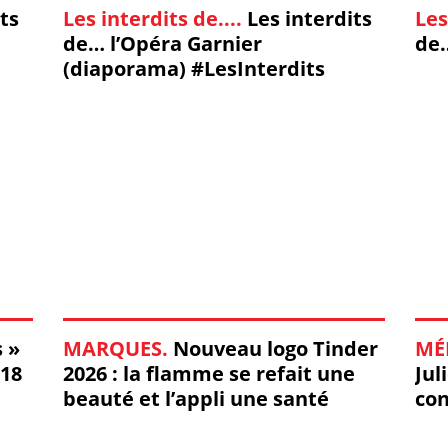
ts
Les interdits de....
Les interdits
Les
de… l’Opéra Garnier
de
(diaporama) #LesInterdits
s »
MARQUES.
Nouveau logo Tinder
MÉ
 18
2026 : la flamme se refait une
Jul
beauté et l’appli une santé
con
dif