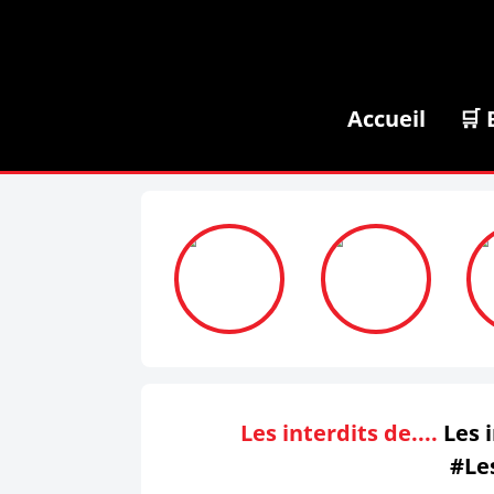
Accueil
🛒 
Les interdits de....
Les i
#Le