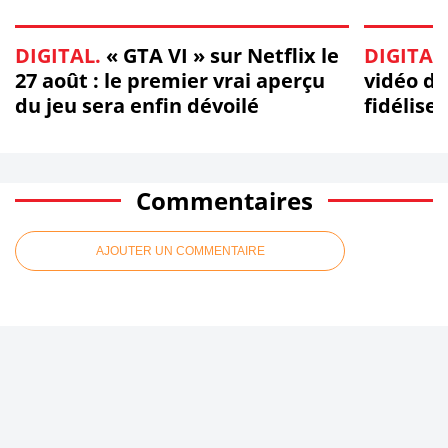
DIGITAL.
« GTA VI » sur Netflix le
DIGITAL
27 août : le premier vrai aperçu
vidéo de
du jeu sera enfin dévoilé
fidélise
Commentaires
AJOUTER UN COMMENTAIRE