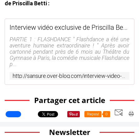
de Priscilla Betti :
Interview vidéo exclusive de Priscilla Betti ! - SANSURE.FR
PARTIE 1 : FLASHDANCE " Flashdance a été une
aventure humaine extraordinaire ! " Après avoir
cartonné pendant près de 6 mois au Théâtre du
Gymnase à Paris, la comédie musicale Flashdance
p...
http://sansure.over-blog.com/interview-video-exclusive-de-priscilla-betti.html
Partager cet article
Repost
0
Newsletter