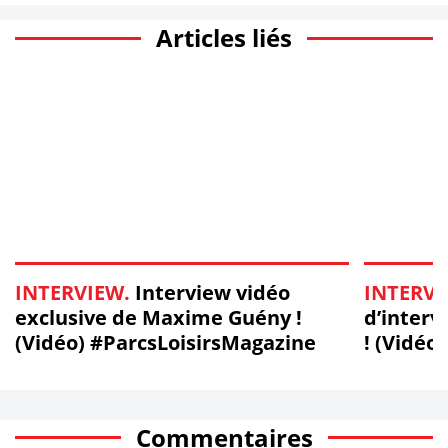
Articles liés
INTERVIEW.
Interview vidéo
INTERVI
exclusive de Maxime Guény !
d’interv
(Vidéo) #ParcsLoisirsMagazine
! (Vidéo
#StarA
Commentaires