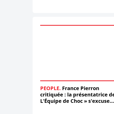
PEOPLE.
France Pierron
critiquée : la présentatrice d
L'Équipe de Choc » s'excuse
après son dérapage sur Jéré
Doku