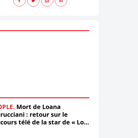
OPLE.
Mort de Loana
rucciani : retour sur le
cours télé de la star de « Loft
ry » ! (Vidéo)