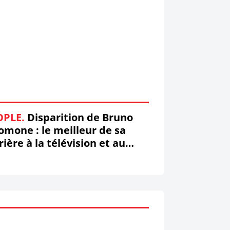
OPLE.
Disparition de Bruno
omone : le meilleur de sa
rière à la télévision et au
néma ! (Vidéos) #Hommage