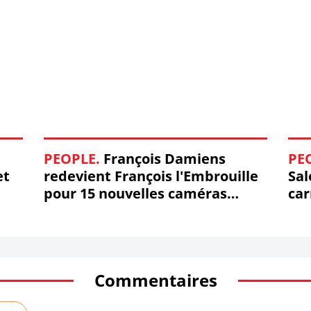
PEOPLE.
François Damiens
PE
et
redevient François l'Embrouille
Sal
pour 15 nouvelles caméras
car
cachées ! #FrançoisDamiens
ci
Commentaires