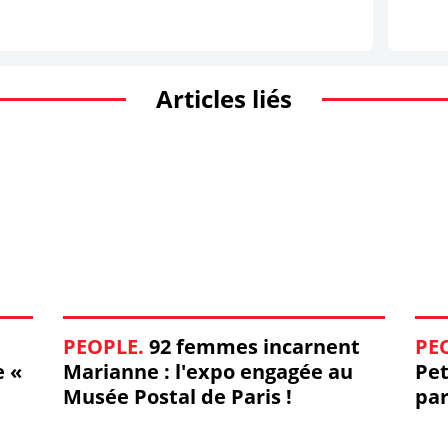
Articles liés
PEOPLE.
92 femmes incarnent
PE
e «
Marianne : l'expo engagée au
Pet
Musée Postal de Paris !
par
my
Sto