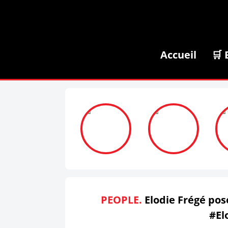
Accueil
🛒 
PEOPLE.
Elodie Frégé pose
#El